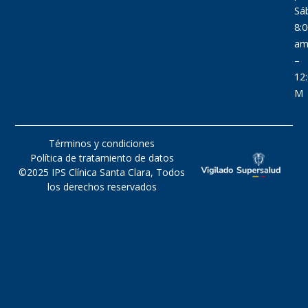
Sá
8:
a
–
12
M
Términos y condiciones
Política de tratamiento de datos
©2025 IPS Clínica Santa Clara, Todos
los derechos reservados