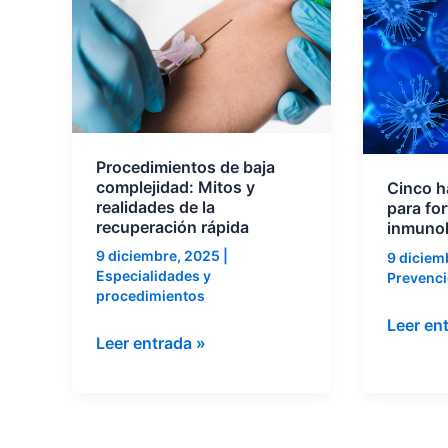
baja
sencillo
complejidad:
para
Mitos
fortalec
y
tu
realidades
sistema
de
inmunol
Procedimientos de baja
la
complejidad: Mitos y
Cinco h
recuperación
realidades de la
para for
recuperación rápida
inmunol
rápida
9 diciembre, 2025
|
9 diciem
Especialidades y
Prevenci
procedimientos
Leer en
Leer entrada »