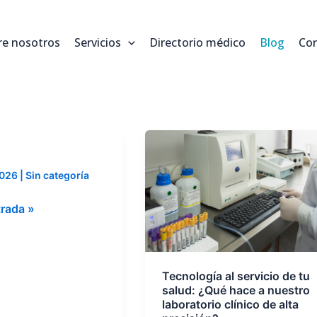
re nosotros
Servicios
Directorio médico
Blog
Co
Tecnología
al
servicio
 2026
|
Sin categoría
de
trada »
tu
salud:
¿Qué
hace
Tecnología al servicio de tu
a
salud: ¿Qué hace a nuestro
nuestro
laboratorio clínico de alta