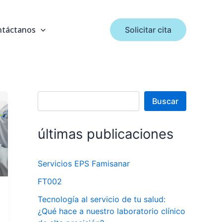
B
u
s
ntáctanos
Solicitar cita
c
a
r
Buscar
últimas publicaciones
Servicios EPS Famisanar
FT002
Tecnología al servicio de tu salud:
¿Qué hace a nuestro laboratorio clínico