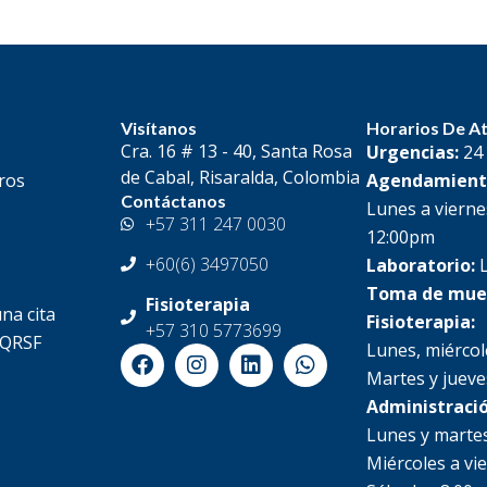
Visítanos
Horarios De A
Cra. 16 # 13 - 40, Santa Rosa
Urgencias:
24
de Cabal, Risaralda, Colombia
ros
Agendamient
Contáctanos
Lunes a vierne
+57 311 247 0030
s
12:00pm
+60(6) 3497050
Laboratorio:
L
Toma de mue
Fisioterapia
na cita
Fisioterapia:
+57 310 5773699
PQRSF
Lunes, miércol
F
I
L
W
a
n
i
h
Martes y jueve
c
s
n
a
Administració
e
t
k
t
Lunes y martes
b
a
e
s
o
g
d
a
Miércoles a vi
o
r
i
p