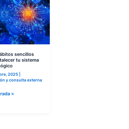
s
er
ógico
ábitos sencillos
talecer tu sistema
ógico
bre, 2025
|
ón y consulta externa
trada »