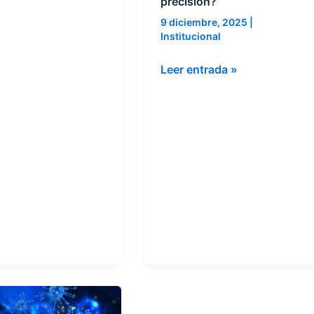
precisión?
laboratorio
9 diciembre, 2025
|
clínico
Institucional
de
alta
Leer entrada »
precisión?